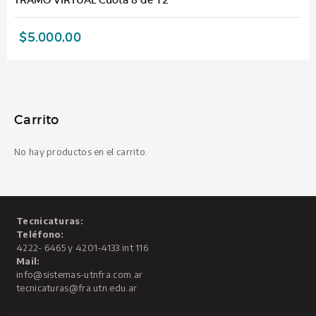
$
5.000,00
Carrito
No hay productos en el carrito.
Tecnicaturas:
Teléfono:
4222- 6465 y 4201-4133 int 116
Mail:
info@sistemas-utnfra.com.ar
tecnicaturas@fra.utn.edu.ar