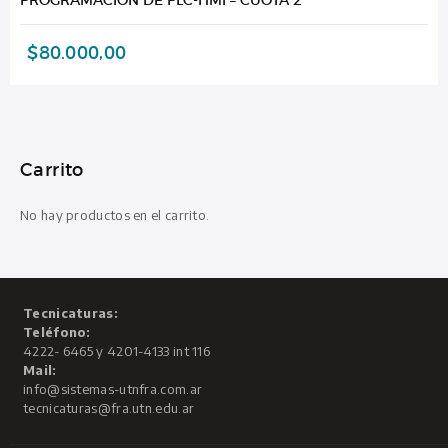
$
80.000,00
Carrito
No hay productos en el carrito.
Tecnicaturas:
Teléfono:
4222- 6465 y 4201-4133 int 116
Mail:
info@sistemas-utnfra.com.ar
tecnicaturas@fra.utn.edu.ar