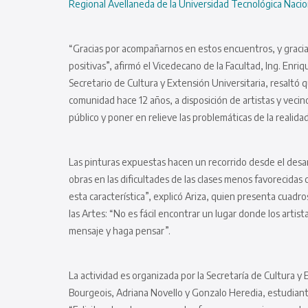
Regional Avellaneda de la Universidad Tecnológica Nacio
“Gracias por acompañarnos en estos encuentros, y gracias
positivas”, afirmó el Vicedecano de la Facultad, Ing. Enr
Secretario de Cultura y Extensión Universitaria, resaltó
comunidad hace 12 años, a disposición de artistas y vecin
público y poner en relieve las problemáticas de la realidad 
Las pinturas expuestas hacen un recorrido desde el desarr
obras en las dificultades de las clases menos favorecida
esta característica”, explicó Ariza, quien presenta cuadr
las Artes: “No es fácil encontrar un lugar donde los arti
mensaje y haga pensar”.
La actividad es organizada por la Secretaría de Cultura y
Bourgeois, Adriana Novello y Gonzalo Heredia, estudian