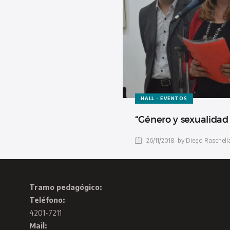
HALL - EVENTOS
“Género y sexualidad 
26/11/2018
by Diego Raschell
Tramo pedagógico:
Teléfono:
4201-7211
Mail: