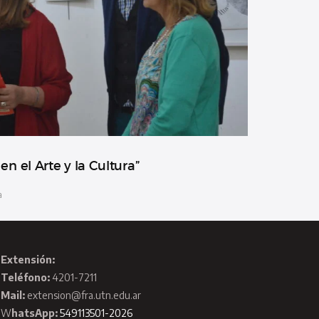
en el Arte y la Cultura”
a
Extensión:
Teléfono:
4201-7211
Mail:
extension@fra.utn.edu.ar
W
hatsApp:
549113501-2026