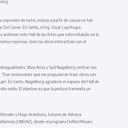
lberg.
expresión de lucha, incluso a partir de causas no tan
ar Del Gener. En tanto, el Ing. Oscar Lopetegui,
 sostener este Hall de las Artes que está instalado en la
ueremos repensar cómo las obras interactúan con el
desigualdades. Silvia Ariza y Saúl Nagelberg centran sus
ora. “Fue conmovedor que me propusieran traer obras con
ujer. En tanto, Nagelberg agradeció el espacio del Hall de
te estilo. El objetivo es que la pintura transmita un
chottlender y Hugo Arámburu, tutores de Adriana
e Avellaneda (UNDAV), desde el programa DeRed Museo.