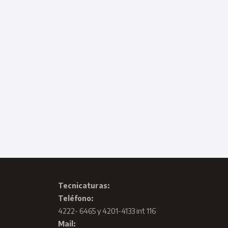
Tecnicaturas:
Teléfono:
4222- 6465 y 4201-4133 int 116
Mail: