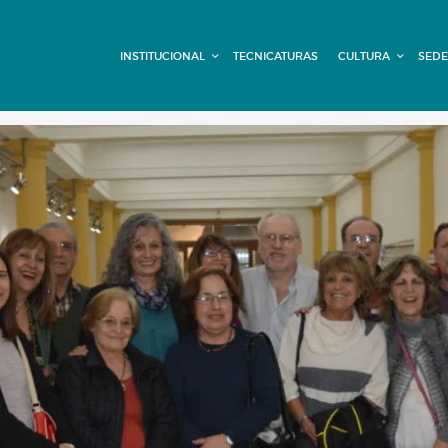
INSTITUCIONAL
INSTITUCIONAL
TECNICATURAS
CULTURA
SEDE
TECNICATURAS
CULTURA
SEDE G. PANE
(MITRE)
DOMÍNICO
CONTACTO