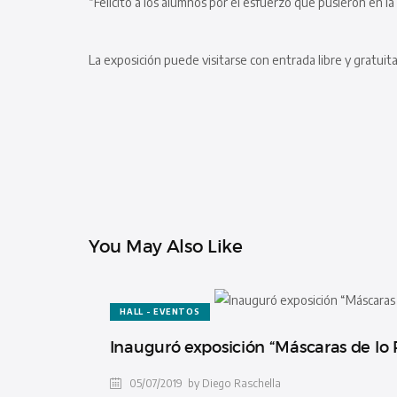
“Felicito a los alumnos por el esfuerzo que pusieron en l
La exposición puede visitarse con entrada libre y gratuita
You May Also Like
HALL - EVENTOS
Inauguró exposición “Máscaras de lo 
05/07/2019
by Diego Raschella