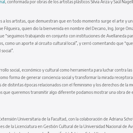
nal
, conformada por obras de los artistas plásticos Silvia Ariza y Saúl Nage
 a los artistas, que demuestran que en todo momento surge el arte y una 
ique Filgueira, quien dio la bienvenida en nombre del Decano, Ing. Jorge Om
 que “seguimos trabajando en conjunto con instituciones de Avellaneda para
os, como un aporte al circuito cultural local”, y cerró comentando que “q
social”.
ollo social, económico y cultural como herramienta para luchar contra las 
s como forma de generar conciencia social y transformar la mirada recept
os de distintas épocas relacionados con el feminismo y los derechos de la m
stas que queremos transmitir algo diferente podamos mostrar una obra de es
 Extensión Universitaria de la Facultad, con la colaboración de Adriana S
tes de la Licenciatura en Gestión Cultural de la Universidad Nacional d