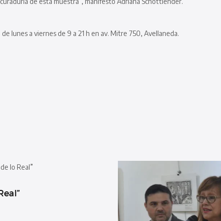
a curaduría de esta muestra”, manifestó Adriana Schottlender.
 de lunes a viernes de 9 a 21 h en av. Mitre 750, Avellaneda.
Real”