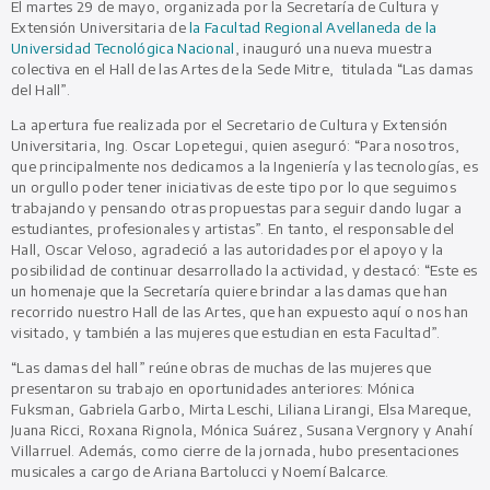
El martes 29 de mayo, organizada por la Secretaría de Cultura y
Extensión Universitaria de
la Facultad Regional Avellaneda de la
Universidad Tecnológica Nacional
, inauguró una nueva muestra
colectiva en el Hall de las Artes de la Sede Mitre, titulada “Las damas
del Hall”.
La apertura fue realizada por el Secretario de Cultura y Extensión
Universitaria, Ing. Oscar Lopetegui, quien aseguró: “Para nosotros,
que principalmente nos dedicamos a la Ingeniería y las tecnologías, es
un orgullo poder tener iniciativas de este tipo por lo que seguimos
trabajando y pensando otras propuestas para seguir dando lugar a
estudiantes, profesionales y artistas”. En tanto, el responsable del
Hall, Oscar Veloso, agradeció a las autoridades por el apoyo y la
posibilidad de continuar desarrollado la actividad, y destacó: “Este es
un homenaje que la Secretaría quiere brindar a las damas que han
recorrido nuestro Hall de las Artes, que han expuesto aquí o nos han
visitado, y también a las mujeres que estudian en esta Facultad”.
“Las damas del hall” reúne obras de muchas de las mujeres que
presentaron su trabajo en oportunidades anteriores: Mónica
Fuksman, Gabriela Garbo, Mirta Leschi, Liliana Lirangi, Elsa Mareque,
Juana Ricci, Roxana Rignola, Mónica Suárez, Susana Vergnory y Anahí
Villarruel. Además, como cierre de la jornada, hubo presentaciones
musicales a cargo de Ariana Bartolucci y Noemí Balcarce.