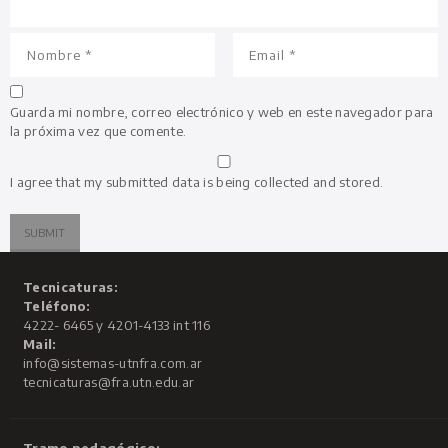
Guarda mi nombre, correo electrónico y web en este navegador para
la próxima vez que comente.
I agree that my submitted data is being collected and stored.
Tecnicaturas:
Teléfono:
4222- 6465 y 4201-4133 int 116
Mail:
info@sistemas-utnfra.com.ar
tecnicaturas@fra.utn.edu.ar