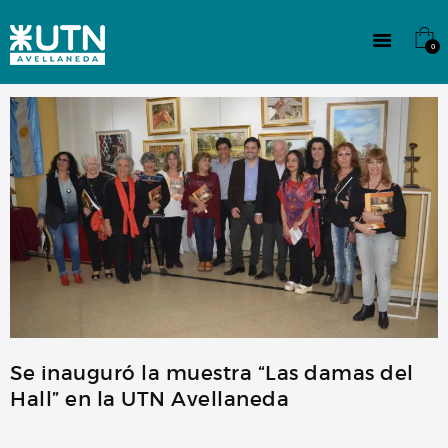
INSTITUCIONAL
TECNICATURAS
0
CULTURA
SEDE G. PANE (MITRE)
DOMÍNICO
CONTACTO
Se inauguró la muestra “Las damas del
Hall” en la UTN Avellaneda