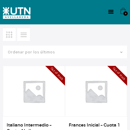
INSTITUCIONAL
TECNICATURAS
0
CULTURA
SEDE G. PANE (MITRE)
DOMÍNICO
CONTACTO
Out of stock
Out of stock
Italiano Intermedio –
Frances Inicial – Cuota 1