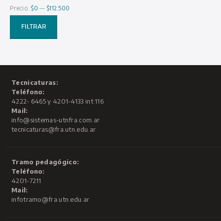
Precio:
$0
—
$112.500
Pre
Pre
mí
má
FILTRAR
Tecnicaturas:
Teléfono:
4222- 6465 y 4201-4133 int 116
Mail:
info@sistemas-utnfra.com.ar
tecnicaturas@fra.utn.edu.ar
Tramo pedagógico:
Teléfono:
4201-7211
Mail:
infotramo@fra.utn.edu.ar