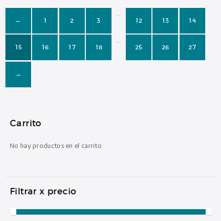
…
1
2
3
12
13
14
←
…
15
16
17
18
25
26
27
→
Carrito
No hay productos en el carrito.
Filtrar x precio