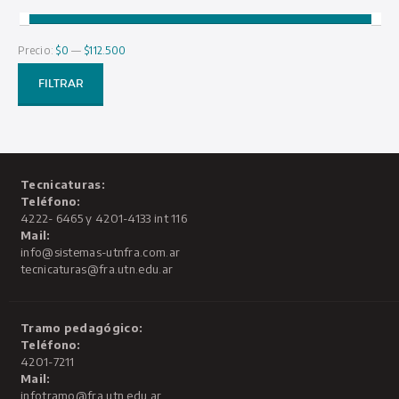
Precio:
$0
—
$112.500
Pre
Pre
mí
má
FILTRAR
Tecnicaturas:
Teléfono:
4222- 6465 y 4201-4133 int 116
Mail:
info@sistemas-utnfra.com.ar
tecnicaturas@fra.utn.edu.ar
Tramo pedagógico:
Teléfono:
4201-7211
Mail:
infotramo@fra.utn.edu.ar