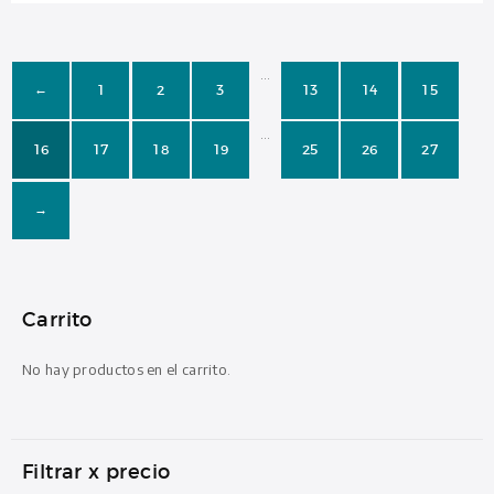
…
1
2
3
13
14
15
←
…
16
17
18
19
25
26
27
→
Carrito
No hay productos en el carrito.
Filtrar x precio