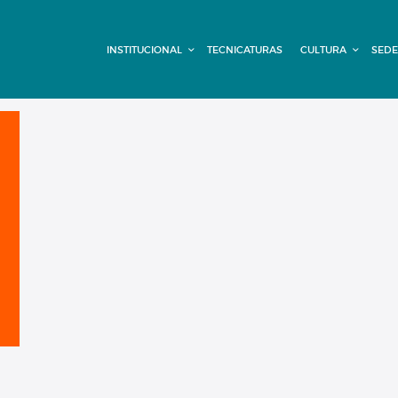
INSTITUCIONAL
INSTITUCIONAL
TECNICATURAS
CULTURA
SEDE
TECNICATURAS
CULTURA
SEDE G. PANE
(MITRE)
DOMÍNICO
CONTACTO