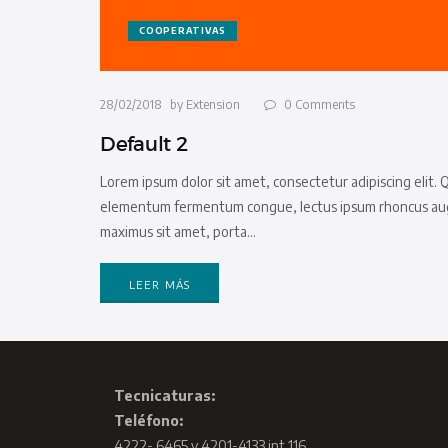
COOPERATIVAS
28/02/2018
by
Extension
0
Comments
Default 2
Lorem ipsum dolor sit amet, consectetur adipiscing elit. 
elementum fermentum congue, lectus ipsum rhoncus augue, 
maximus sit amet, porta…
LEER MÁS
Tecnicaturas:
Teléfono:
4222- 6465 y 4201-4133 int 116