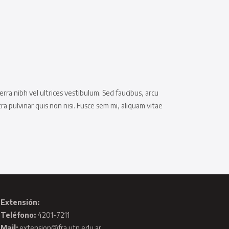
rra nibh vel ultrices vestibulum. Sed faucibus, arcu
 pulvinar quis non nisi. Fusce sem mi, aliquam vitae
Extensión:
Teléfono:
4201-7211
Mail:
extension@fra.utn.edu.ar