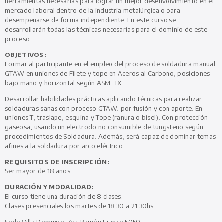
herramientas necesarias para lograr un mejor desenvolvimiento en el
mercado laboral dentro de la industria metalúrgica o para
desempeñarse de forma independiente. En este curso se
desarrollarán todas las técnicas necesarias para el dominio de este
proceso.
OBJETIVOS:
Formar al participante en el empleo del proceso de soldadura manual
GTAW en uniones de Filete y tope en Aceros al Carbono, posiciones
bajo mano y horizontal según ASME IX.
Desarrollar habilidades prácticas aplicando técnicas para realizar
soldaduras sanas con proceso GTAW, por fusión y con aporte. En
uniones T, traslape, esquina y Tope (ranura o bisel). Con protección
gaseosa, usando un electrodo no consumible de tungsteno según
procedimientos de Soldadura. Además, será capaz de dominar temas
afines a la soldadura por arco eléctrico.
REQUISITOS DE INSCRIPCIÓN:
Ser mayor de 18 años.
DURACIÓN Y MODALIDAD:
El curso tiene una duración de 8 clases.
Clases presenciales los martes de 18:30 a 21:30hs
Sede Villa Dominico, Av. Ramón Franco 5050