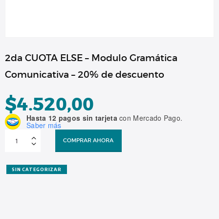
2da CUOTA ELSE – Modulo Gramática
Comunicativa – 20% de descuento
$
4.520,00
Hasta 12 pagos sin tarjeta
con Mercado Pago.
Saber más
2da
CUOTA
COMPRAR AHORA
ELSE
-
Modulo
Gramática
Comunicativa
SIN CATEGORIZAR
-
20%
de
descuento
cantidad