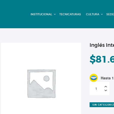
INSTITUCIONAL
INSTITUCIONAL
TECNICATURAS
CULTURA
SEDE
TECNICATURAS
CULTURA
SEDE G. PANE
Inglés In
(MITRE)
$
81.
DOMÍNICO
Hasta 1
CONTACTO
Inglés
Intermedio
-
Cuota
1
cantidad
SIN CATEGORI