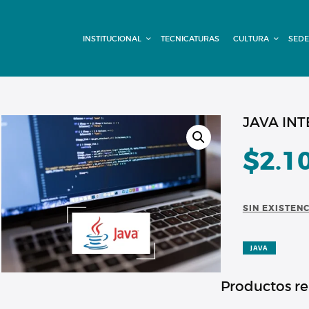
INSTITUCIONAL
INSTITUCIONAL
TECNICATURAS
CULTURA
SEDE
TECNICATURAS
CULTURA
SEDE G. PANE
JAVA INT
(MITRE)
$
2.1
DOMÍNICO
SIN EXISTEN
CONTACTO
JAVA
Productos r