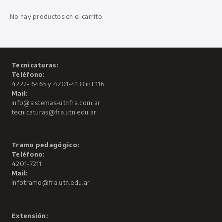
No hay productos en el carrito.
Tecnicaturas:
Teléfono:
4222- 6465 y 4201-4133 int 116
Mail:
info@sistemas-utnfra.com.ar
tecnicaturas@fra.utn.edu.ar
Tramo pedagógico:
Teléfono:
4201-7211
Mail:
infotramo@fra.utn.edu.ar
Extensión: