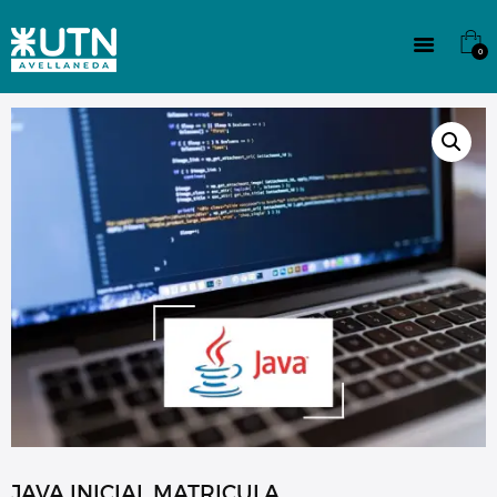
INSTITUCIONAL
TECNICATURAS
0
CULTURA
SEDE G. PANE (MITRE)
DOMÍNICO
CONTACTO
JAVA INICIAL MATRICULA