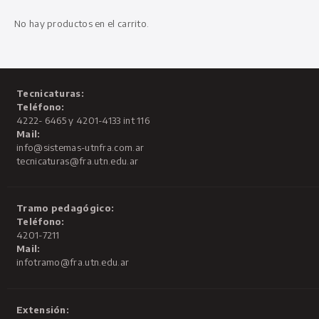
No hay productos en el carrito.
Tecnicaturas:
Teléfono:
4222- 6465 y 4201-4133 int 116
Mail:
info@sistemas-utnfra.com.ar
tecnicaturas@fra.utn.edu.ar
Tramo pedagógico:
Teléfono:
4201-7211
Mail:
infotramo@fra.utn.edu.ar
Extensión: