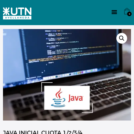
INSTITUCIONAL
TECNICATURAS
0
CULTURA
SEDE G. PANE (MITRE)
DOMÍNICO
CONTACTO
JAVA INICIAL CUOTA 1/2/3/4