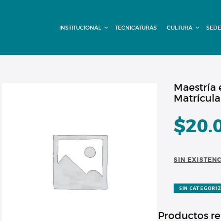
INSTITUCIONAL
INSTITUCIONAL
TECNICATURAS
CULTURA
SEDE
TECNICATURAS
CULTURA
SEDE G. PANE
Maestría 
Matrícula
(MITRE)
$
20.
DOMÍNICO
CONTACTO
SIN EXISTEN
SIN CATEGORI
Productos r