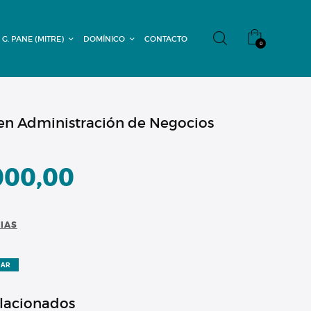
 G. PANE (MITRE)
DOMÍNICO
CONTACTO
0
en Administración de Negocios
000,00
CIAS
ZAR
elacionados