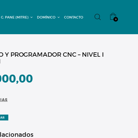
 G. PANE (MITRE)
DOMÍNICO
CONTACTO
0
O Y PROGRAMADOR CNC – NIVEL I
1
000,00
CIAS
ZAR
elacionados