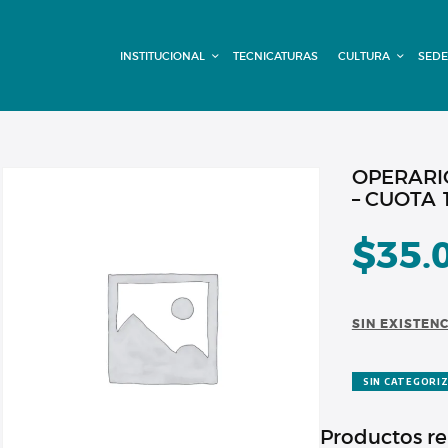
INSTITUCIONAL
INSTITUCIONAL
TECNICATURAS
CULTURA
SEDE
TECNICATURAS
CULTURA
SEDE G. PANE
OPERARI
– CUOTA 
(MITRE)
$
35.
DOMÍNICO
CONTACTO
SIN EXISTEN
SIN CATEGORI
Productos r