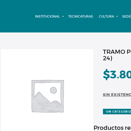
INSTITUCIONAL
INSTITUCIONAL
TECNICATURAS
CULTURA
SEDE
TECNICATURAS
CULTURA
SEDE G. PANE
TRAMO PR
24)
(MITRE)
$
3.8
DOMÍNICO
CONTACTO
SIN EXISTEN
SIN CATEGORI
Productos r