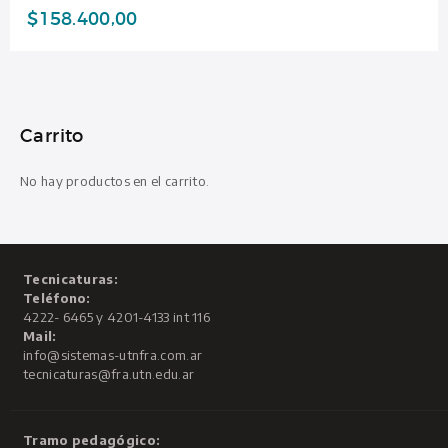
$
158.400,00
Carrito
No hay productos en el carrito.
Tecnicaturas:
Teléfono:
4222- 6465 y 4201-4133 int 116
Mail:
info@sistemas-utnfra.com.ar
tecnicaturas@fra.utn.edu.ar
Tramo pedagógico: