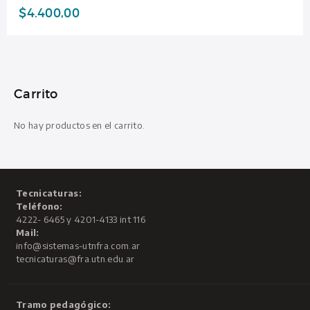
$
4.400,00
Carrito
No hay productos en el carrito.
Tecnicaturas:
Teléfono:
4222- 6465 y 4201-4133 int 116
Mail:
info@sistemas-utnfra.com.ar
tecnicaturas@fra.utn.edu.ar
Tramo pedagógico: