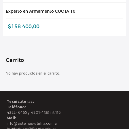
Experto en Armamento CUOTA 10
$
158.400,00
Carrito
No hay productos en el carrito.
Tecnicaturas:
Teléfono:
4222- 6465 y 4201-4133 int 116
Mail:
info@sistemas-utnfra.com.ar
tecnicaturas@fra.utn.edu.ar