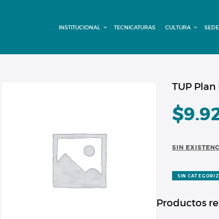
INSTITUCIONAL
INSTITUCIONAL
TECNICATURAS
CULTURA
SEDE
TECNICATURAS
CULTURA
SEDE G. PANE
TUP Plan
(MITRE)
$
9.9
DOMÍNICO
SIN EXISTEN
CONTACTO
SIN CATEGORI
Productos r