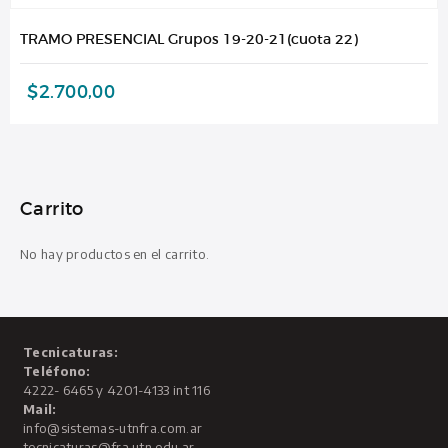
TRAMO PRESENCIAL Grupos 19-20-21(cuota 22)
$
2.700,00
Carrito
No hay productos en el carrito.
Tecnicaturas:
Teléfono:
4222- 6465 y 4201-4133 int 116
Mail:
info@sistemas-utnfra.com.ar
tecnicaturas@fra.utn.edu.ar